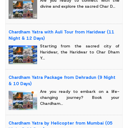
Are you ready to connect with the
divine and explore the sacred Char D...
Chardham Yatra with Auli Tour from Haridwar (11
Night & 12 Days)
Starting from the sacred city of
Haridwar, the Haridwar to Char Dham
Y...
Chardham Yatra Package from Dehradun (9 Night
& 10 Days)
Are you ready to embark on a life-
changing journey? Book your
Chardham...
Chardham Yatra by Helicopter from Mumbai (05